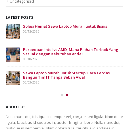
Uncategorised
LATEST POSTS
Solusi Hemat Sewa Laptop Murah untuk Bisnis
Sew
Bis
03/12/2026
07/
Perbedaan Intel vs AMD, Mana Pilihan Terbaik Yang
Sesuai dengan Kebutuhan anda?
03/10/2026
n
Sewa Laptop Murah untuk Startup: Cara Cerdas
Bangun Tim IT Tanpa Beban Awal
03/03/2026
ABOUT US
Nulla nunc dui, tristique in semper vel, congue sed ligula. Nam dolor
ligula, faucibus id sodales in, auctor fringilla libero. Nulla nunc dui,
tristique in semper vel. Nam dolor ligula, faucibus id sodales in,