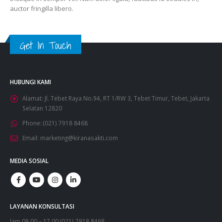
auctor fringilla libero.
Get In Touch
HUBUNGI KAMI
Alamat:
Jl. Tebet Raya No.94, RT 1/RW 3, Tebet Timur, Tebet, Jakarta
Selatan 12820
Phone:
(021) 7918 8468
Email:
marketing@kiranasakti.com
MEDIA SOSIAL
LAYANAN KONSULTASI
Jam 09.00 – 17.00 (021) 7918 8468