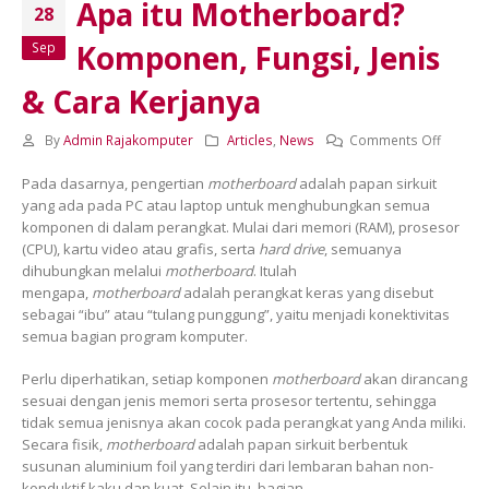
Apa itu Motherboard?
28
Komponen, Fungsi, Jenis
Sep
& Cara Kerjanya
on
By
Admin Rajakomputer
Articles
,
News
Comments Off
Apa
Pada dasarnya, pengertian
motherboard
adalah papan sirkuit
itu
yang ada pada PC atau laptop untuk menghubungkan semua
Mother
komponen di dalam perangkat. Mulai dari memori (RAM), prosesor
Kompon
(CPU), kartu video atau grafis, serta
hard drive
, semuanya
Fungsi,
dihubungkan melalui
motherboard
. Itulah
Jenis
mengapa,
motherboard
adalah perangkat keras yang disebut
&
sebagai “ibu” atau “tulang punggung”, yaitu menjadi konektivitas
Cara
semua bagian program komputer.
Kerjany
Perlu diperhatikan, setiap komponen
motherboard
akan dirancang
sesuai dengan jenis memori serta prosesor tertentu, sehingga
tidak semua jenisnya akan cocok pada perangkat yang Anda miliki.
Secara fisik,
motherboard
adalah papan sirkuit berbentuk
susunan aluminium foil yang terdiri dari lembaran bahan non-
konduktif kaku dan kuat. Selain itu, bagian-