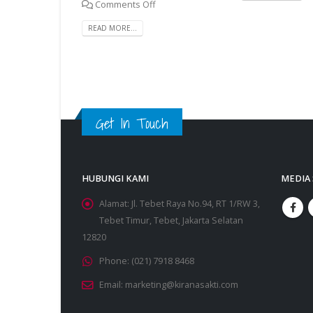
Comments Off
READ MORE...
Get In Touch
HUBUNGI KAMI
MEDIA 
Alamat:
Jl. Tebet Raya No.94, RT 1/RW 3,
Tebet Timur, Tebet, Jakarta Selatan
12820
Phone:
(021) 7918 8468
Email:
marketing@kiranasakti.com