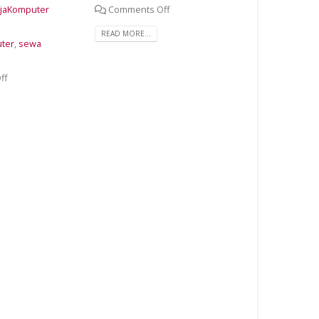
ajaKomputer
Comments Off
READ MORE...
uter
,
sewa
ff