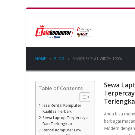
HOME
BLOG
MASONRY FULL WIDTH 100%
Sewa Lap
Table of Contents
Terpercay
Terlengk
Jasa Rental Komputer
Kualitas Terbaik
Anda bisa men
Sewa Laptop Terpercaya
berbagai macam
Dan Terlengkap
Modern dengan 
Rental Komputer Low