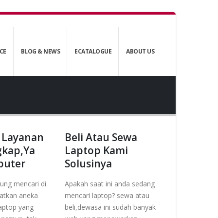
CE
BLOG & NEWS
ECATALOGUE
ABOUT US
 Layanan
Beli Atau Sewa
gkap,Ya
Laptop Kami
puter
Solusinya
ung mencari di
Apakah saat ini anda sedang
tkan aneka
mencari laptop? sewa atau
Laptop yang
beli,dewasa ini sudah banyak