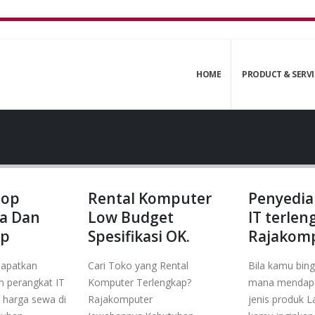
HOME
PRODUCT & SERVI
top
Rental Komputer
Penyedia
a Dan
Low Budget
IT terlen
ap
Spesifikasi OK.
Rajakom
dapatkan
Cari Toko yang Rental
Bila kamu bing
 perangkat IT
Komputer Terlengkap?
mana mendapa
harga sewa di
Rajakomputer
jenis produk 