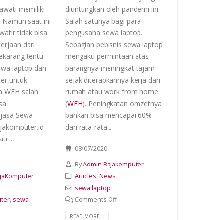
awati memiliki
diuntungkan oleh pandemi ini.
. Namun saat ini
Salah satunya bagi para
watir tidak bisa
pengusaha sewa laptop.
erjaan dari
Sebagian pebisnis sewa laptop
ekarang tentu
mengaku permintaan atas
ewa laptop dan
barangnya meningkat tajam
er,untuk
sejak diterapkannya kerja dari
 WFH salah
rumah atau work from home
isa
(
WFH
). Peningkatan omzetnya
jasa Sewa
bahkan bisa mencapai 60%
ajakomputer.id
dari rata-rata...
i ...
08/07/2020
By
Admin Rajakomputer
ajaKomputer
Articles
,
News
sewa laptop
uter
,
sewa
Comments Off
READ MORE...