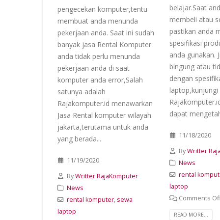
belajar.Saat and
pengecekan komputer,tentu
membeli atau s
membuat anda menunda
pastikan anda
pekerjaan anda. Saat ini sudah
spesifikasi pro
banyak jasa Rental Komputer
anda gunakan. J
anda tidak perlu menunda
bingung atau t
pekerjaan anda di saat
dengan spesifik
komputer anda error,Salah
laptop,kunjungi
satunya adalah
Rajakomputer.id
Rajakomputer.id menawarkan
dapat mengetahu
Jasa Rental komputer wilayah
jakarta,terutama untuk anda
11/18/2020
yang berada...
By
Writter Ra
11/19/2020
News
rental komput
By
Writter RajaKomputer
laptop
News
Comments Of
rental komputer
,
sewa
laptop
READ MORE...