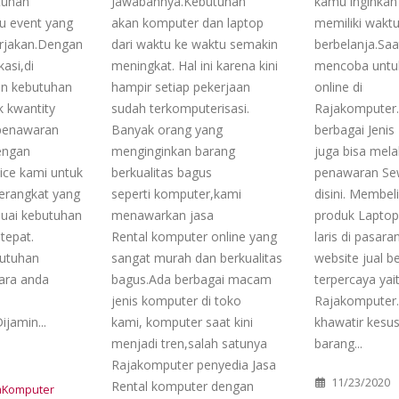
tuhan
Jawabannya.Kebutuhan
kamu inginkan
u event yang
akan komputer dan laptop
memiliki waktu
rjakan.Dengan
dari waktu ke waktu semakin
berbelanja.Saa
kasi,di
meningkat. Hal ini karena kini
mencoba untuk
an kebutuhan
hampir setiap pekerjaan
online di
k kwantity
sudah terkomputerisasi.
Rajakomputer
penawaran
Banyak orang yang
berbagai Jenis
engan
menginginkan barang
juga bisa mel
ice kami untuk
berkualitas bagus
penawaran Se
erangkat yang
seperti komputer,kami
disini. Membel
suai kebutuhan
menawarkan jasa
produk Laptop
tepat.
Rental komputer online yang
laris di pasara
utuhan
sangat murah dan berkualitas
website jual be
cara anda
bagus.Ada berbagai macam
terpercaya yai
jenis komputer di toko
Rajakomputer.i
jamin...
kami, komputer saat kini
khawatir kes
menjadi tren,salah satunya
barang...
Rajakomputer penyedia Jasa
11/23/2020
Rental komputer dengan
jaKomputer