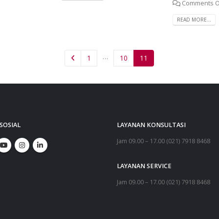
Comments O
READ MORE...
…
1
10
11
SOSIAL
LAYANAN KONSULTASI
Jam 09.00 – 17.00 (021) 7918 8468
LAYANAN SERVICE
Jam 09.00 – 17.00 (021) 7918 8468