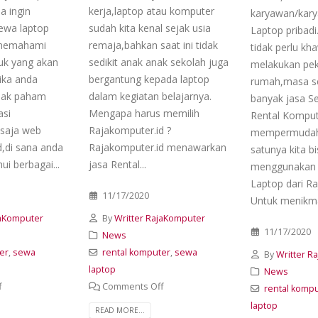
a ingin
kerja,laptop atau komputer
karyawan/kary
ewa laptop
sudah kita kenal sejak usia
Laptop pribadi
 memahami
remaja,bahkan saat ini tidak
tidak perlu kha
duk yang akan
sedikit anak anak sekolah juga
melakukan pek
ika anda
bergantung kepada laptop
rumah,masa s
idak paham
dalam kegiatan belajarnya.
banyak jasa S
asi
Mengapa harus memilih
Rental Komput
 saja web
Rajakomputer.id ?
mempermudah
,di sana anda
Rajakomputer.id menawarkan
satunya kita b
i berbagai...
jasa Rental...
menggunakan 
Laptop dari R
11/17/2020
Untuk menikmat
jaKomputer
By
Writter RajaKomputer
11/17/2020
News
er
,
sewa
rental komputer
,
sewa
By
Writter R
laptop
News
f
Comments Off
rental komp
laptop
READ MORE...