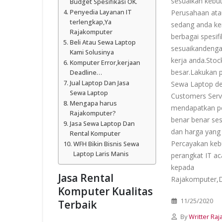
sesuaikan kebu
Budget Spesifikasi OK.
Penyedia Layanan IT
Perusahaan ata
terlengkap,Ya
sedang anda ke
Rajakomputer
berbagai spesifi
Beli Atau Sewa Laptop
sesuaikandeng
Kami Solusinya
kerja anda.Stoc
Komputer Error,kerjaan
besar.Lakukan 
Deadline…
Jual Laptop Dan Jasa
Sewa Laptop d
Sewa Laptop
Customers Serv
Mengapa harus
mendapatkan p
Rajakomputer?
benar benar se
Jasa Sewa Laptop Dan
dan harga yang 
Rental Komputer
Percayakan keb
WFH Bikin Bisnis Sewa
Laptop Laris Manis
perangkat IT a
kepada
Jasa Rental
Rajakomputer,Di
Komputer Kualitas
11/25/2020
Terbaik
By
Writter Ra