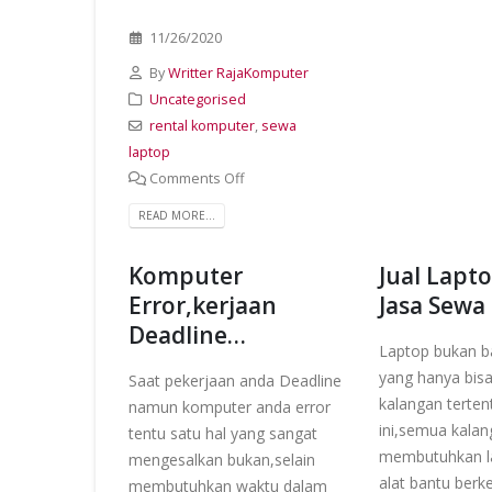
11/26/2020
By
Writter RajaKomputer
Uncategorised
rental komputer
,
sewa
laptop
Comments Off
READ MORE...
Komputer
Jual Lapt
Error,kerjaan
Jasa Sewa
Deadline…
Laptop bukan 
yang hanya bisa 
Saat pekerjaan anda Deadline
kalangan terten
namun komputer anda error
ini,semua kala
tentu satu hal yang sangat
membutuhkan l
mengesalkan bukan,selain
alat bantu berk
membutuhkan waktu dalam