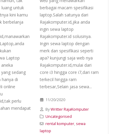
 namun, tak
web yang menawarkan
 luang untuk
berbagai macam spesifikasi
tnya kini kamu
laptop.Salah satunya dari
 berbelanja
Rajakomputer.id,jika anda
ingin sewa laptop
.id,manawarkan
Rajakomputer.id solusinya.
 Laptop,anda
Ingin sewa laptop dengan
akukan
merk dan spesifikasi seperti
wa Laptop
apa? kunjungi saja web nya
i aneka
Rajakomputer.id,mulai dari
 yang sedang
core i3 hingga core i7,dari ram
n hanya di
terkecil hingga ram
li online
terbesar,Selain jasa sewa...
tu
11/20/2020
d,tak perlu
usahan mendapat
By
Writter RajaKomputer
Uncategorised
rental komputer
,
sewa
laptop