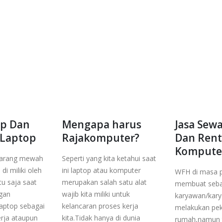
op Dan
Mengapa harus
Jasa Sew
 Laptop
Rajakomputer?
Dan Rent
Kompute
barang mewah
Seperti yang kita ketahui saat
di miliki oleh
ini laptop atau komputer
WFH di masa 
tu saja saat
merupakan salah satu alat
membuat seba
ngan
wajib kita miliki untuk
karyawan/kary
aptop sebagai
kelancaran proses kerja
melakukan pek
erja ataupun
kita.Tidak hanya di dunia
rumah,namun 