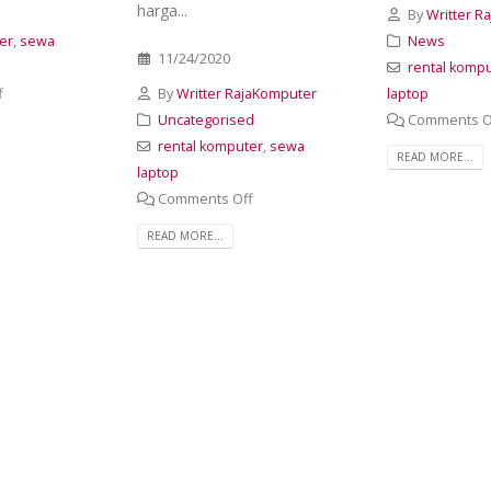
harga...
By
Writter R
er
,
sewa
News
11/24/2020
rental komp
f
By
Writter RajaKomputer
laptop
Uncategorised
Comments O
rental komputer
,
sewa
READ MORE...
laptop
Comments Off
READ MORE...