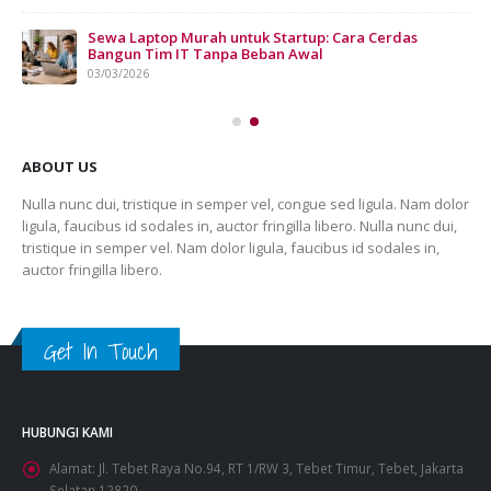
n
Sewa Laptop Murah untuk Startup: Cara Cerdas
Bangun Tim IT Tanpa Beban Awal
03/03/2026
ABOUT US
Nulla nunc dui, tristique in semper vel, congue sed ligula. Nam dolor
ligula, faucibus id sodales in, auctor fringilla libero. Nulla nunc dui,
tristique in semper vel. Nam dolor ligula, faucibus id sodales in,
auctor fringilla libero.
Get In Touch
HUBUNGI KAMI
Alamat:
Jl. Tebet Raya No.94, RT 1/RW 3, Tebet Timur, Tebet, Jakarta
Selatan 12820