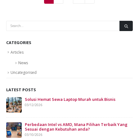
CATEGORIES
Articles
News
Uncategorised
LATEST POSTS
Solusi Hemat Sewa Laptop Murah untuk Bisnis
Sew
Bis
03/12/2026
07/
Perbedaan Intel vs AMD, Mana Pilihan Terbaik Yang
Sesuai dengan Kebutuhan anda?
03/10/2026