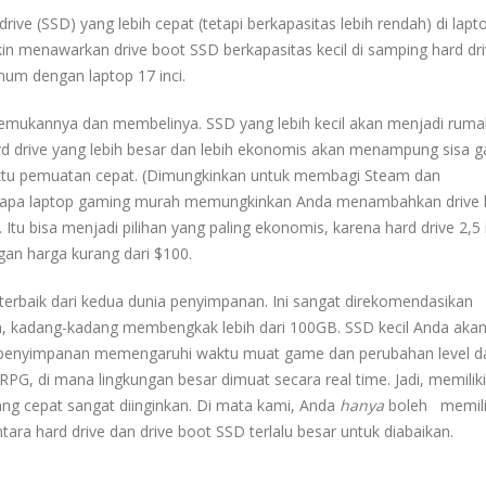
rive (SSD) yang lebih cepat (tetapi berkapasitas lebih rendah) di lapto
kin menawarkan drive boot SSD berkapasitas kecil di samping hard dr
mum dengan laptop 17 inci.
enemukannya dan membelinya. SSD yang lebih kecil akan menjadi ruma
rd drive yang lebih besar dan lebih ekonomis akan menampung sisa 
ktu pemuatan cepat. (Dimungkinkan untuk membagi Steam dan
eberapa laptop gaming murah memungkinkan Anda menambahkan drive
. Itu bisa menjadi pilihan yang paling ekonomis, karena hard drive 2,5 
ngan harga kurang dari $100.
 terbaik dari kedua dunia penyimpanan. Ini sangat direkomendasikan
, kadang-kadang membengkak lebih dari 100GB. SSD kecil Anda akan 
m penyimpanan memengaruhi waktu muat game dan perubahan level 
G, di mana lingkungan besar dimuat secara real time. Jadi, memiliki
ng cepat sangat diinginkan. Di mata kami, Anda
hanya
boleh memili
tara hard drive dan drive boot SSD terlalu besar untuk diabaikan.