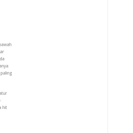
 bawah
ar
nda
anya
 paling
atur
e
 hit