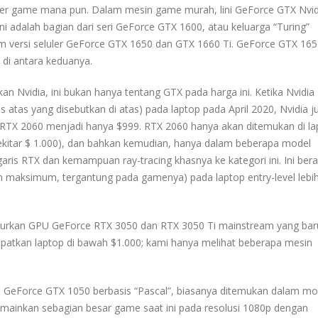
ter game mana pun. Dalam mesin game murah, lini GeForce GTX Nvid
ni adalah bagian dari seri GeForce GTX 1600, atau keluarga “Turing”
am versi seluler GeForce GTX 1650 dan GTX 1660 Ti. GeForce GTX 165
 di antara keduanya.
Nvidia, ini bukan hanya tentang GTX pada harga ini. Ketika Nvidia
atas yang disebutkan di atas) pada laptop pada April 2020, Nvidia j
TX 2060 menjadi hanya $999. RTX 2060 hanya akan ditemukan di lap
(sekitar $ 1.000), dan bahkan kemudian, hanya dalam beberapa model
aris RTX dan kemampuan ray-tracing khasnya ke kategori ini. Ini berar
n maksimum, tergantung pada gamenya) pada laptop entry-level lebi
ncurkan GPU GeForce RTX 3050 dan RTX 3050 Ti mainstream yang bar
apatkan laptop di bawah $1.000; kami hanya melihat beberapa mesin
h GeForce GTX 1050 berbasis “Pascal”, biasanya ditemukan dalam mo
ainkan sebagian besar game saat ini pada resolusi 1080p dengan