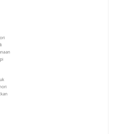
ori
i
gunaan
pi
tuk
mori
tkan