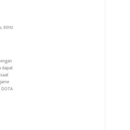
u, 60Hz
 dengan
a dapat
 saat
 game
O, DOTA