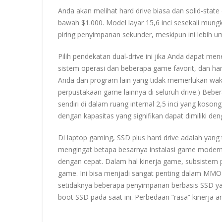
Anda akan melihat hard drive biasa dan solid-state d
bawah $1.000. Model layar 15,6 inci sesekali mung
piring penyimpanan sekunder, meskipun ini lebih u
Pilih pendekatan dual-drive ini jika Anda dapat m
sistem operasi dan beberapa game favorit, dan ha
Anda dan program lain yang tidak memerlukan wa
perpustakaan game lainnya di seluruh drive.) B
sendiri di dalam ruang internal 2,5 inci yang kosong
dengan kapasitas yang signifikan dapat dimiliki de
Di laptop gaming, SSD plus hard drive adalah yang
mengingat betapa besarnya instalasi game modern
dengan cepat. Dalam hal kinerja game, subsiste
game. Ini bisa menjadi sangat penting dalam MMORP
setidaknya beberapa penyimpanan berbasis SSD ya
boot SSD pada saat ini. Perbedaan “rasa” kinerja an