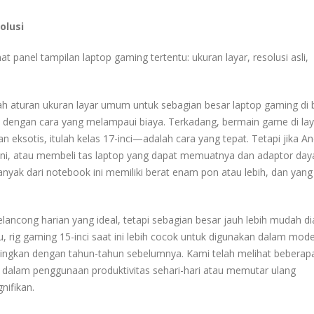
olusi
 panel tampilan laptop gaming tertentu: ukuran layar, resolusi asli,
alah aturan ukuran layar umum untuk sebagian besar laptop gaming di
 dengan cara yang melampaui biaya. Terkadang, bermain game di lay
eksotis, itulah kelas 17-inci—adalah cara yang tepat. Tetapi jika A
ni, atau membeli tas laptop yang dapat memuatnya dan adaptor day
anyak dari notebook ini memiliki berat enam pon atau lebih, dan yang
lancong harian yang ideal, tetapi sebagian besar jauh lebih mudah di
tu, rig gaming 15-inci saat ini lebih cocok untuk digunakan dalam mod
andingkan dengan tahun-tahun sebelumnya. Kami telah melihat beberapa
 dalam penggunaan produktivitas sehari-hari atau memutar ulang
nifikan.