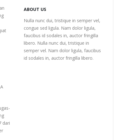
gan
ABOUT US
ng
Nulla nunc dui, tristique in semper vel,
congue sed ligula. Nam dolor ligula,
pat
faucibus id sodales in, auctor fringilla
libero. Nulla nunc dui, tristique in
semper vel. Nam dolor ligula, faucibus
id sodales in, auctor fringilla libero.
AA
ugas-
ng
 dari
er