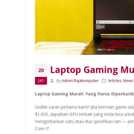
Sewa Laptop Terbaik 2025: Solusi
Hemat & Profesional untuk Bisnis
07/22/2026
Sewa Laptop Murah
Jakarta: Solusi Lengkap
Laptop Gaming Mu
Kebutuhan Perangkat IT
20
untuk Bisnis
03/18/2026
Jan
By
Admin Rajakomputer
Articles
,
News
Laptop Gaming Murah: Yang Harus Diperhatik
Cara Cek Battery Report 
Laptop Windows dengan
Mudah
Sedikit saran pertama kami? Jika bermain game a
03/16/2026
$1.000, dapatkan GPU terbaik yang Anda bisa untuk
mengorbankan satu atau dua spesifikasi lain — pen
Core i7.