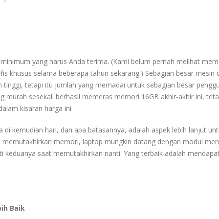
 minimum yang harus Anda terima. (Kami belum pernah melihat mem
fis khusus selama beberapa tahun sekarang.) Sebagian besar mesin d
h tinggi, tetapi itu jumlah yang memadai untuk sebagian besar peng
murah sesekali berhasil memeras memori 16GB akhir-akhir ini, teta
lam kisaran harga ini.
di kemudian hari, dan apa batasannya, adalah aspek lebih lanjut un
pat memutakhirkan memori, laptop mungkin datang dengan modul me
ti keduanya saat memutakhirkan nanti. Yang terbaik adalah mendapa
ih Baik