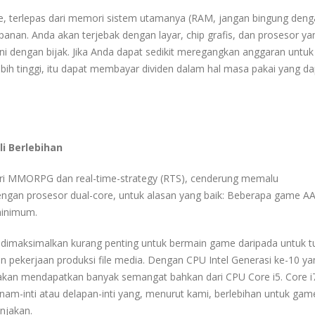
e, terlepas dari memori sistem utamanya (RAM, jangan bingung den
anan. Anda akan terjebak dengan layar, chip grafis, dan prosesor ya
 ini dengan bijak. Jika Anda dapat sedikit meregangkan anggaran untuk
ih tinggi, itu dapat membayar dividen dalam hal masa pakai yang da
li Berlebihan
ri MMORPG dan real-time-strategy (RTS), cenderung memalu
dengan prosesor dual-core, untuk alasan yang baik: Beberapa game A
minimum.
 dimaksimalkan kurang penting untuk bermain game daripada untuk t
an pekerjaan produksi file media. Dengan CPU Intel Generasi ke-10 ya
akan mendapatkan banyak semangat bahkan dari CPU Core i5. Core i7
am-inti atau delapan-inti yang, menurut kami, berlebihan untuk gam
njakan.