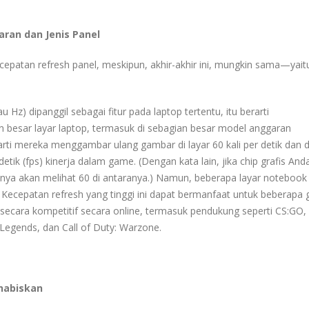
aran dan Jenis Panel
ecepatan refresh panel, meskipun, akhir-akhir ini, mungkin sama—yait
u Hz) dipanggil sebagai fitur pada laptop tertentu, itu berarti
an besar layar laptop, termasuk di sebagian besar model anggaran
arti mereka menggambar ulang gambar di layar 60 kali per detik dan
ik (fps) kinerja dalam game. (Dengan kata lain, jika chip grafis And
nya akan melihat 60 di antaranya.) Namun, beberapa layar notebook
h. Kecepatan refresh yang tinggi ini dapat bermanfaat untuk beberapa
 secara kompetitif secara online, termasuk pendukung seperti CS:G
 Legends, dan Call of Duty: Warzone.
ghabiskan