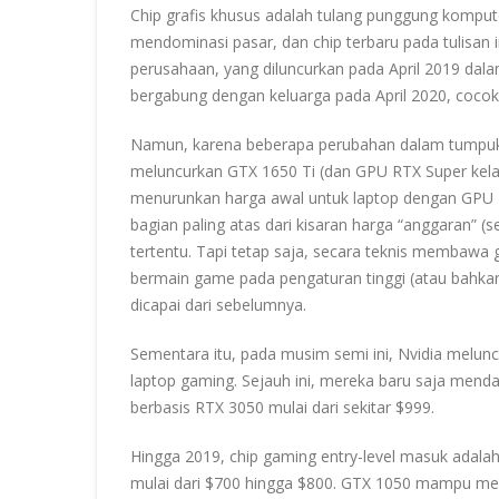
Chip grafis khusus adalah tulang punggung kompu
mendominasi pasar, dan chip terbaru pada tulisan i
perusahaan, yang diluncurkan pada April 2019 dal
bergabung dengan keluarga pada April 2020, cocok
Namun, karena beberapa perubahan dalam tumpukan 
meluncurkan GTX 1650 Ti (dan GPU RTX Super kelas 
menurunkan harga awal untuk laptop dengan GPU R
bagian paling atas dari kisaran harga “anggaran” 
tertentu. Tapi tetap saja, secara teknis membawa g
bermain game pada pengaturan tinggi (atau bahka
dicapai dari sebelumnya.
Sementara itu, pada musim semi ini, Nvidia melu
laptop gaming. Sejauh ini, mereka baru saja mend
berbasis RTX 3050 mulai dari sekitar $999.
Hingga 2019, chip gaming entry-level masuk adala
mulai dari $700 hingga $800. GTX 1050 mampu mem