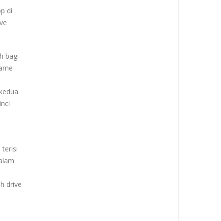
p di
ive
h bagi
game
 kedua
inci
terisi
dalam
h drive