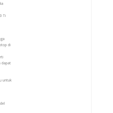
ia
0 Ti
uga
top di
ti
h dapat
u untuk
del