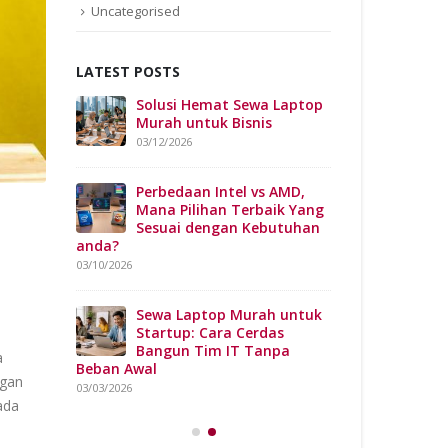
Uncategorised
LATEST POSTS
: Solusi
Solusi Hemat Sewa Laptop
Sewa Laptop Terb
k Bisnis
Murah untuk Bisnis
Hemat & Profesi
03/12/2026
07/22/2026
rah
Perbedaan Intel vs AMD,
Sewa L
Lengkap
Mana Pilihan Terbaik Yang
Jakarta
gkat IT
Sesuai dengan Kebutuhan
Kebutuh
anda?
untuk Bisnis
03/10/2026
03/18/2026
 Report di
Sewa Laptop Murah untuk
Cara Ce
 dengan
Startup: Cara Cerdas
Laptop
Bangun Tim IT Tanpa
Mudah
a
Beban Awal
03/16/2026
ngan
03/03/2026
ada