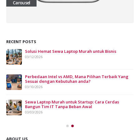
Carousel
RECENT POSTS
Solusi Hemat Sewa Laptop Murah untuk Bisnis
Sew
Bis
03/12/2026
07/
Perbedaan Intel vs AMD, Mana Pilihan Terbaik Yang
Sesuai dengan Kebutuhan anda?
03/10/2026
n
Sewa Laptop Murah untuk Startup: Cara Cerdas
Bangun Tim IT Tanpa Beban Awal
03/03/2026
ABOUT US