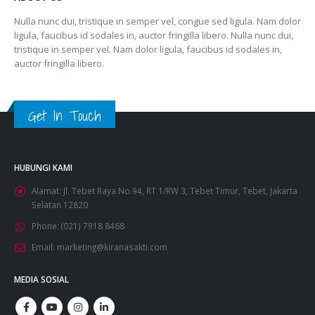
Nulla nunc dui, tristique in semper vel, congue sed ligula. Nam dolor
ligula, faucibus id sodales in, auctor fringilla libero. Nulla nunc dui,
tristique in semper vel. Nam dolor ligula, faucibus id sodales in,
auctor fringilla libero.
Get In Touch
HUBUNGI KAMI
Alamat:
Jl. Tebet Raya No.94, RT 1/RW 3, Tebet Timur, Tebet, Jakarta
Selatan 12820
Phone:
(021) 7918 8468
Email:
marketing@kiranasakti.com
MEDIA SOSIAL