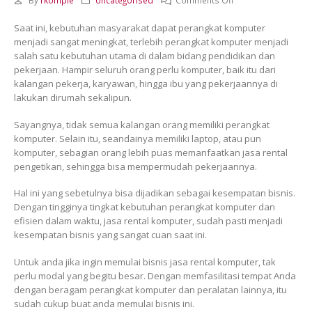
By
rkompie
Uncategorised
Comments Off
Cuan
Saat ini, kebutuhan masyarakat dapat perangkat komputer
dari
menjadi sangat meningkat, terlebih perangkat komputer menjadi
Bisnis
salah satu kebutuhan utama di dalam bidang pendidikan dan
Jasa
pekerjaan. Hampir seluruh orang perlu komputer, baik itu dari
Rental
kalangan pekerja, karyawan, hingga ibu yang pekerjaannya di
Komputer
lakukan dirumah sekalipun.
Sayangnya, tidak semua kalangan orang memiliki perangkat
komputer. Selain itu, seandainya memiliki laptop, atau pun
komputer, sebagian orang lebih puas memanfaatkan jasa rental
pengetikan, sehingga bisa mempermudah pekerjaannya.
Hal ini yang sebetulnya bisa dijadikan sebagai kesempatan bisnis.
Dengan tingginya tingkat kebutuhan perangkat komputer dan
efisien dalam waktu, jasa rental komputer, sudah pasti menjadi
kesempatan bisnis yang sangat cuan saat ini.
Untuk anda jika ingin memulai bisnis jasa rental komputer, tak
perlu modal yang begitu besar. Dengan memfasilitasi tempat Anda
dengan beragam perangkat komputer dan peralatan lainnya, itu
sudah cukup buat anda memulai bisnis ini.