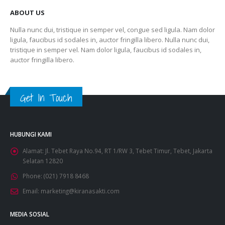
ABOUT US
Nulla nunc dui, tristique in semper vel, congue sed ligula. Nam dolor
ligula, faucibus id sodales in, auctor fringilla libero. Nulla nunc dui,
tristique in semper vel. Nam dolor ligula, faucibus id sodales in,
auctor fringilla libero.
Get In Touch
HUBUNGI KAMI
Alamat:
Jl. Tebet Raya No.94, RT 1/RW 3, Tebet Timur, Tebet, Jakarta
Selatan 12820
Phone:
(021) 7918 8468
Email:
marketing@kiranasakti.com
MEDIA SOSIAL