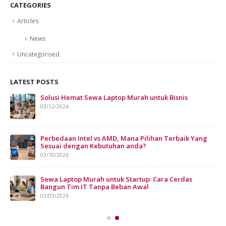
CATEGORIES
Articles
News
Uncategorised
LATEST POSTS
Solusi Hemat Sewa Laptop Murah untuk Bisnis
Sew
Bis
03/12/2026
07/
Perbedaan Intel vs AMD, Mana Pilihan Terbaik Yang
Sesuai dengan Kebutuhan anda?
03/10/2026
n
Sewa Laptop Murah untuk Startup: Cara Cerdas
Bangun Tim IT Tanpa Beban Awal
03/03/2026