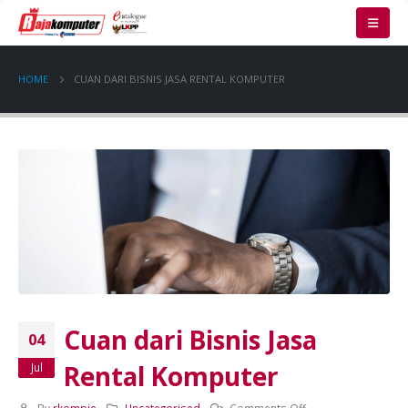
HOME
CUAN DARI BISNIS JASA RENTAL KOMPUTER
Cuan dari Bisnis Jasa
04
Rental Komputer
Jul
on