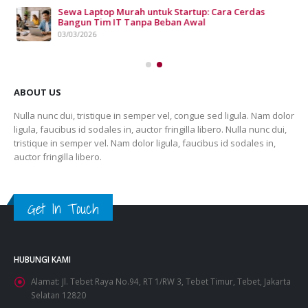
n
Sewa Laptop Murah untuk Startup: Cara Cerdas
Bangun Tim IT Tanpa Beban Awal
03/03/2026
ABOUT US
Nulla nunc dui, tristique in semper vel, congue sed ligula. Nam dolor
ligula, faucibus id sodales in, auctor fringilla libero. Nulla nunc dui,
tristique in semper vel. Nam dolor ligula, faucibus id sodales in,
auctor fringilla libero.
Get In Touch
HUBUNGI KAMI
Alamat:
Jl. Tebet Raya No.94, RT 1/RW 3, Tebet Timur, Tebet, Jakarta
Selatan 12820