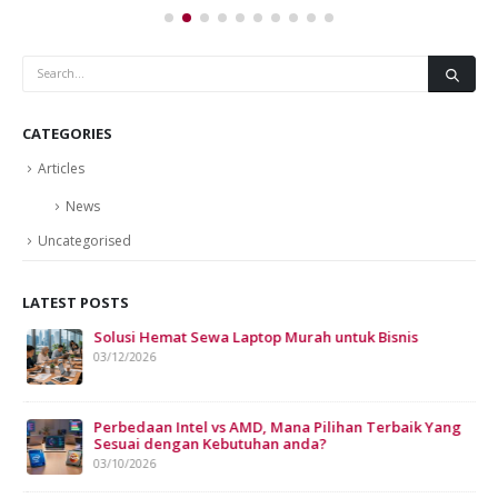
CATEGORIES
Articles
News
Uncategorised
LATEST POSTS
Solusi Hemat Sewa Laptop Murah untuk Bisnis
Sew
Bis
03/12/2026
07/
Perbedaan Intel vs AMD, Mana Pilihan Terbaik Yang
Sesuai dengan Kebutuhan anda?
03/10/2026