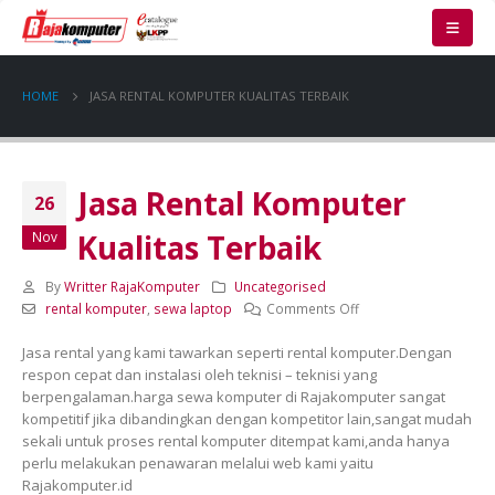
HOME
JASA RENTAL KOMPUTER KUALITAS TERBAIK
Jasa Rental Komputer
26
Kualitas Terbaik
Nov
By
Writter RajaKomputer
Uncategorised
on
rental komputer
,
sewa laptop
Comments Off
Jasa
Jasa rental yang kami tawarkan seperti rental komputer.Dengan
Rental
respon cepat dan instalasi oleh teknisi – teknisi yang
Komputer
berpengalaman.harga sewa komputer di Rajakomputer sangat
Kualitas
kompetitif jika dibandingkan dengan kompetitor lain,sangat mudah
Terbaik
sekali untuk proses rental komputer ditempat kami,anda hanya
perlu melakukan penawaran melalui web kami yaitu
Rajakomputer.id