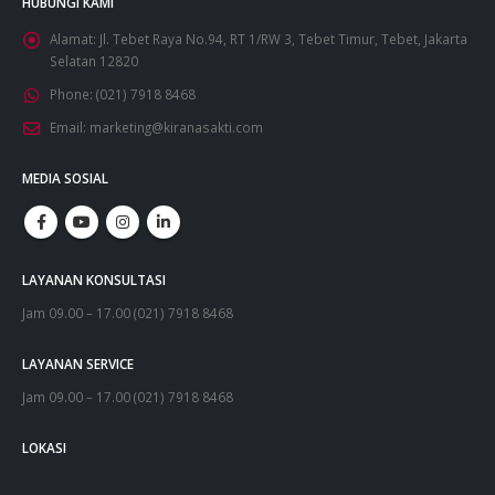
HUBUNGI KAMI
Alamat:
Jl. Tebet Raya No.94, RT 1/RW 3, Tebet Timur, Tebet, Jakarta
Selatan 12820
Phone:
(021) 7918 8468
Email:
marketing@kiranasakti.com
MEDIA SOSIAL
LAYANAN KONSULTASI
Jam 09.00 – 17.00 (021) 7918 8468
LAYANAN SERVICE
Jam 09.00 – 17.00 (021) 7918 8468
LOKASI