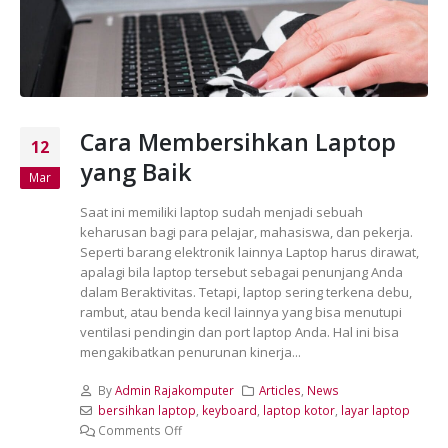
Cara Membersihkan Laptop
12
yang Baik
Mar
Saat ini memiliki laptop sudah menjadi sebuah
keharusan bagi para pelajar, mahasiswa, dan pekerja.
Seperti barang elektronik lainnya Laptop harus dirawat,
apalagi bila laptop tersebut sebagai penunjang Anda
dalam Beraktivitas. Tetapi, laptop sering terkena debu,
rambut, atau benda kecil lainnya yang bisa menutupi
ventilasi pendingin dan port laptop Anda. Hal ini bisa
mengakibatkan penurunan kinerja...
By
Admin Rajakomputer
Articles
,
News
bersihkan laptop
,
keyboard
,
laptop kotor
,
layar laptop
Comments Off