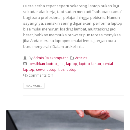
Di era serba cepat seperti sekarang, laptop bukan lagi
sekadar alat kerja, tapi sudah menjadi "sahabat utama"
bagi para profesional, pelajar, hingga pebisnis. Namun
sayangnya, semakin sering digunakan, performa laptop
bisa mulai menurun: loading lambat, multitasking jadi
berat, bahkan membuka browser pun terasa menyiksa.
Jika Anda merasa laptopmu mulai lemot, jangan buru-
buru menyerah! Dalam artikel ini,...
By
Admin Rajakomputer
Articles
bersihkan laptop
,
jual
,
laptop
,
laptop kantor
,
rental
laptop
,
sewa laptop
,
tips laptop
Comments Off
READ MORE...