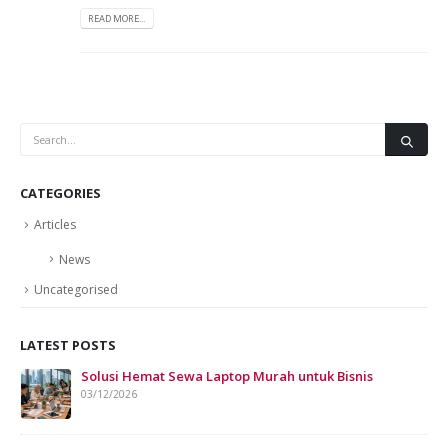
READ MORE...
CATEGORIES
Articles
News
Uncategorised
LATEST POSTS
Solusi Hemat Sewa Laptop Murah untuk Bisnis
Sew
Bis
03/12/2026
07/