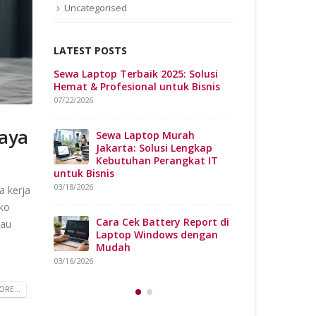
Uncategorised
LATEST POSTS
: Solusi
Solusi Hemat Sewa Laptop
Sewa Laptop Terb
k Bisnis
Murah untuk Bisnis
Hemat & Profesi
03/12/2026
07/22/2026
haya
rah
Perbedaan Intel vs AMD,
Sewa L
Lengkap
Mana Pilihan Terbaik Yang
Jakarta
gkat IT
Sesuai dengan Kebutuhan
Kebutuh
anda?
untuk Bisnis
03/10/2026
03/18/2026
a kerja
iko
 Report di
Sewa Laptop Murah untuk
Cara Ce
tau
 dengan
Startup: Cara Cerdas
Laptop
Bangun Tim IT Tanpa
Mudah
Beban Awal
03/16/2026
03/03/2026
RE...