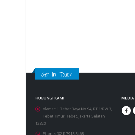
Get In Touch
HUBUNGI KAMI
MEDIA 
Alamat:
Jl. Tebet Raya No.94, RT 1/RW 3,
Tebet Timur, Tebet, Jakarta Selatan
12820