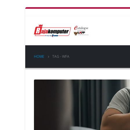
HOME
TAG -
WFA