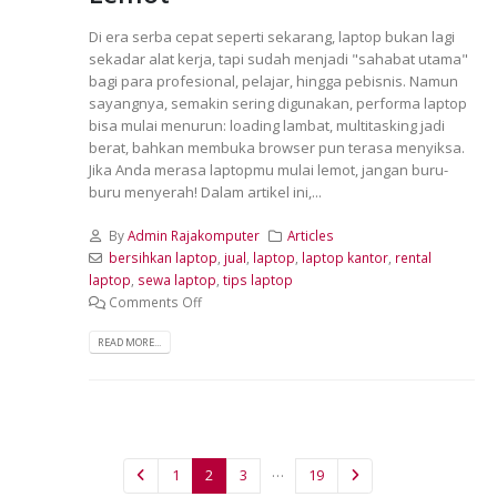
Di era serba cepat seperti sekarang, laptop bukan lagi
sekadar alat kerja, tapi sudah menjadi "sahabat utama"
bagi para profesional, pelajar, hingga pebisnis. Namun
sayangnya, semakin sering digunakan, performa laptop
bisa mulai menurun: loading lambat, multitasking jadi
berat, bahkan membuka browser pun terasa menyiksa.
Jika Anda merasa laptopmu mulai lemot, jangan buru-
buru menyerah! Dalam artikel ini,...
By
Admin Rajakomputer
Articles
bersihkan laptop
,
jual
,
laptop
,
laptop kantor
,
rental
laptop
,
sewa laptop
,
tips laptop
Comments Off
READ MORE...
…
1
2
3
19