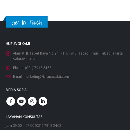
Get In Touch
HUBUNGI KAMI
Alamat:
Jl. Tebet Raya No.94, RT 1/RW 3, Tebet Timur, Tebet, Jakarta
Selatan 12820
Phone:
(021) 7918 8468
Email:
marketing@kiranasakti.com
MEDIA SOSIAL
LAYANAN KONSULTASI
Jam 09.00 – 17.00 (021) 7918 8468