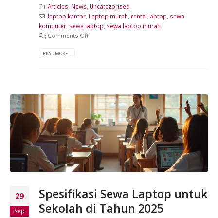
Articles
,
News
,
Uncategorised
laptop kantor
,
Laptop murah
,
rental laptop
,
sewa
komputer
,
sewa laptop
,
sewa laptop murah
Comments Off
READ MORE...
Spesifikasi Sewa Laptop untuk
29
Sekolah di Tahun 2025
Sep