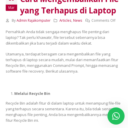
yang Terhapus di Laptop
Mar
on
By
Admin Rajakomputer
Articles
,
News
Comments Off
Cara
Pernahkah Anda tidak sengaja menghapus file penting dari
Mengem
laptop? Tak perlu khawatir, file tersebut sebenarnya bisa
File
dikembalikan jika baru terjadi dalam waktu dekat.
yang
Terhap
Utamanya, terdapat beragam cara mengembalikan file yang
di
terhapus di laptop secara mudah, mulai dari memanfaatkan fitur
Laptop
Recycle Bin, menggunakan Command Prompt, hingga memasang
software file recovery. Berikut ulasannya.
Melalui Recycle Bin
Recycle Bin adalah fitur di dalam laptop untuk menampung file-file
yang terhapus secara sementara. Karena itu, bila tidak sengaja
menghapus file penting, Anda bisa mengembalikannya melalui
fitur Recycle Bin ini.